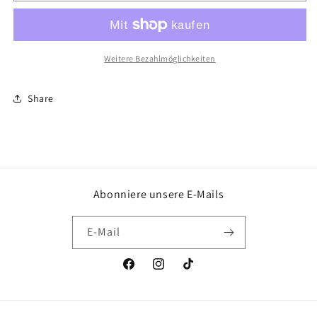
Sahne
Sahne
Weitere Bezahlmöglichkeiten
Share
Abonniere unsere E-Mails
E-Mail
Facebook
Instagram
TikTok